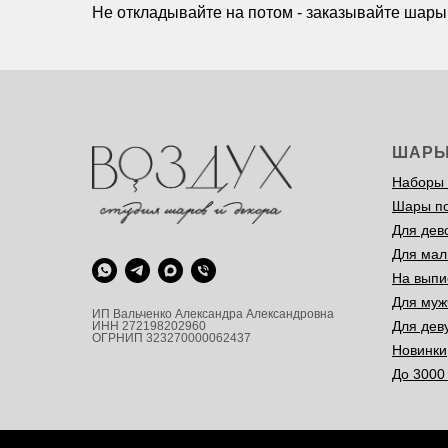
Не откладывайте на потом - заказывайте шары
ШАР
Наборы
Шары п
Для дев
Для мал
На выпи
Для муж
ИП Вальченко Александра Александровна
Для дев
ИНН 272198202960
ОГРНИП 323270000062437
Новинки
До 3000