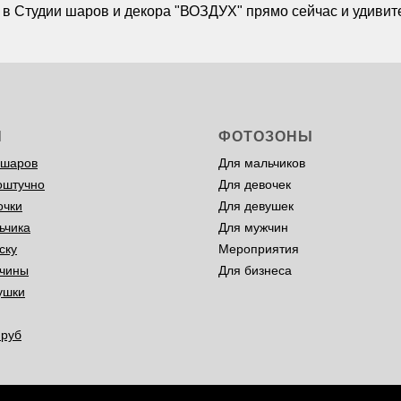
 в Студии шаров и декора "ВОЗДУХ" прямо сейчас и удивите
Ы
ФОТОЗОНЫ
 шаров
Для мальчиков
оштучно
Для девочек
очки
Для девушек
ьчика
Для мужчин
ску
Мероприятия
чины
Для бизнеса
ушки
 руб