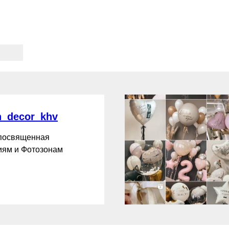
_decor_khv
 посвященная
ям и Фотозонам