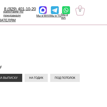
8 (929) 401-10-20
0
работаем по
Мы в
предзаказу
Мы в MAX
Мы в TG
WA
ПАТЕЛЯМ
у
НА ВЫПИСКУ
НА ГОДИК
ПОД ПОТОЛОК