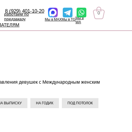
8 (929) 401-10-20
0
работаем по
Мы в
предзаказу
Мы в MAX
Мы в TG
WA
ПАТЕЛЯМ
дравления девушек с Международным женским
НА ВЫПИСКУ
НА ГОДИК
ПОД ПОТОЛОК