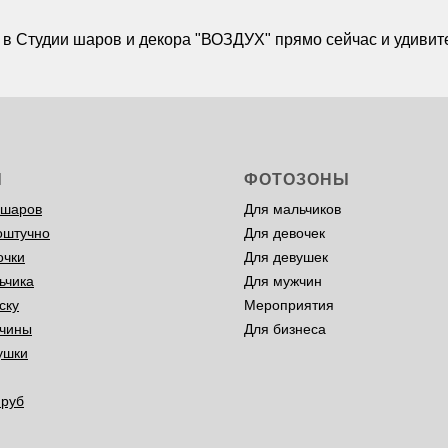
 в Студии шаров и декора "ВОЗДУХ" прямо сейчас и удивите
Ы
ФОТОЗОНЫ
 шаров
Для мальчиков
оштучно
Для девочек
очки
Для девушек
ьчика
Для мужчин
ску
Мероприятия
чины
Для бизнеса
ушки
 руб