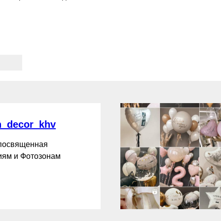
_decor_khv
 посвященная
ям и Фотозонам