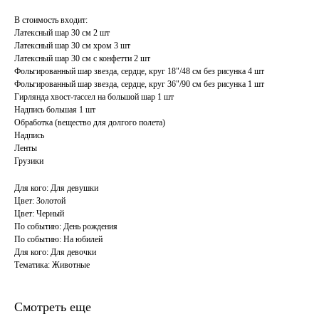
В стоимость входит:
Латексный шар 30 см 2 шт
Латексный шар 30 см хром 3 шт
Латексный шар 30 см с конфетти 2 шт
Фольгированный шар звезда, сердце, круг 18"/48 см без рисунка 4 шт
Фольгированный шар звезда, сердце, круг 36"/90 см без рисунка 1 шт
Гирлянда хвост-тассел на большой шар 1 шт
Надпись большая 1 шт
Обработка (вещество для долгого полета)
Надпись
Ленты
Грузики
Для кого: Для девушки
Цвет: Золотой
Цвет: Черный
По событию: День рождения
По событию: На юбилей
Для кого: Для девочки
Тематика: Животные
Смотреть еще