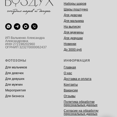
Наборы шаров
Шары поштучно
Для девочки
Для мальчика
На выписку
Для мужчины
ИП Вальченко Александра
Для девушки
Александровна
Новинки
ИНН 272198202960
ОГРНИП 323270000062437
До 3000 руб
ФОТОЗОНЫ
ИНФОРМАЦИЯ
Для мальчиков
Главная
Для девочек
О нас
Для девушек
Доставка и оплата
Для мужчин
Контакты
Мероприятия
Вакансии
Для бизнеса
Отзывы
Политика обработки
персональных данных
Согласие на обработку
персональных данных