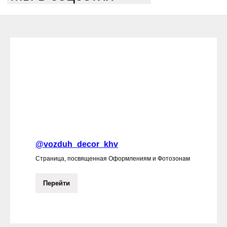
@vozduh_decor_khv
Страница, посвященная Оформлениям и Фотозонам
Перейти