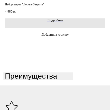
Набор шаров "Лесные Зверята"
Наб
4 980
р.
4 7
Подробнее
Добавить в корзину
Преимущества