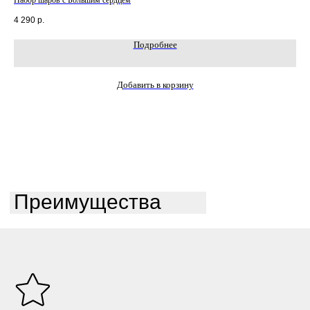
Набор шаров с Большим сердцем
Наб
4 290
р.
6 5
Подробнее
Добавить в корзину
Преимущества