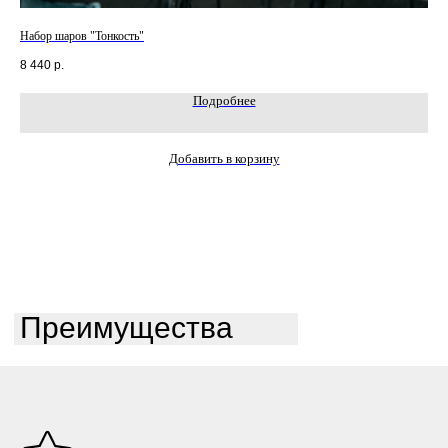
Набор шаров "Тонкость"
Наб
8 440
р.
8 3
Подробнее
Добавить в корзину
Преимущества