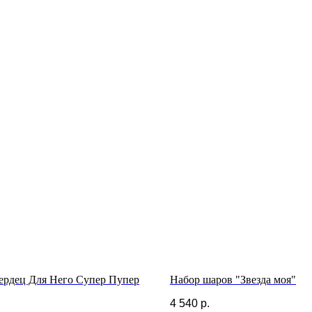
ердец Для Него Супер Пупер
Набор шаров "Звезда моя"
4 540
р.