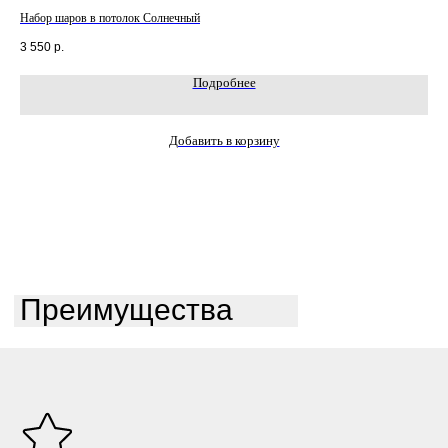
Набор шаров в потолок Солнечный
Наб
3 550
р.
4 2
Подробнее
Добавить в корзину
Преимущества