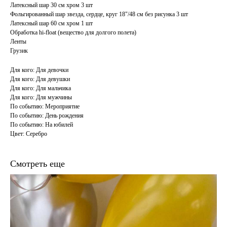
Латексный шар 30 см хром 3 шт
Фольгированный шар звезда, сердце, круг 18"/48 см без рисунка 3 шт
Латексный шар 60 см хром 1 шт
Обработка hi-float (вещество для долгого полета)
Ленты
Грузик
Для кого: Для девочки
Для кого: Для девушки
Для кого: Для мальчика
Для кого: Для мужчины
По событию: Мероприятие
По событию: День рождения
По событию: На юбилей
Цвет: Серебро
Смотреть еще