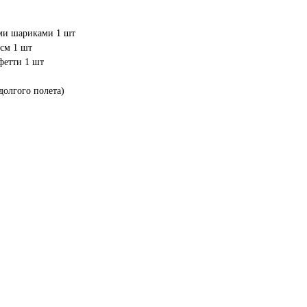
ими шариками 1 шт
см 1 шт
фетти 1 шт
 долгого полета)