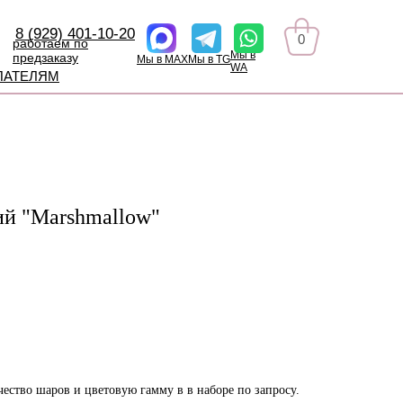
8 (929) 401-10-20
0
работаем по
Мы в
предзаказу
Мы в MAX
Мы в TG
WA
ПАТЕЛЯМ
ий "Marshmallow"
ество шаров и цветовую гамму в в наборе по запросу.