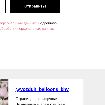
Отправить!
 персональных данных
.
Подробную
 обработки персональных данных
@vozduh_balloons_khv
Страница, посвященная
Воздушным шарам с гелием