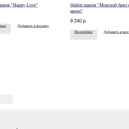
аров "Happy Love"
Набор шаров "Морской бриз 
мини"
.
9 240
р.
бнее
Добавить в корзину
Подробнее
Добавить в кор