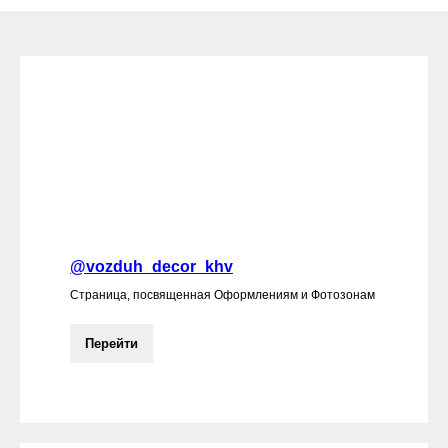
@vozduh_decor_khv
Страница, посвященная Оформлениям и Фотозонам
Перейти