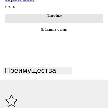
Набор шаров "Шампань"
Наб
4 740
р.
5 7
Подробнее
Добавить в корзину
Преимущества