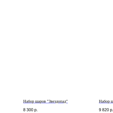
Набор шаров "Звездопад"
Набор 
8 300
р.
9 820
р