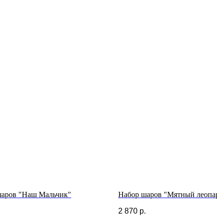
шаров "Наш Мальчик"
Набор шаров "Мятный леопа
.
2 870
р.