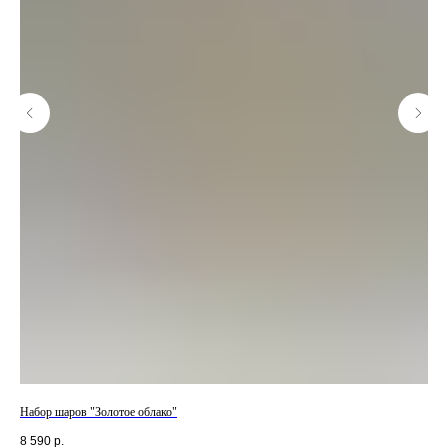
Набор шаров "Золотое облако"
Кор
8 590
р.
12 