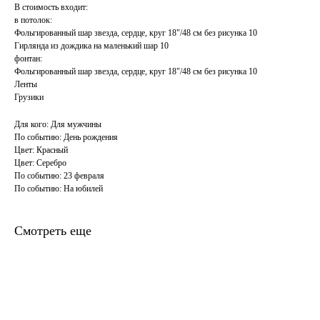
В стоимость входит:
в потолок:
Фольгированный шар звезда, сердце, круг 18"/48 см без рисунка 10
Гирлянда из дождика на маленький шар 10
фонтан:
Фольгированный шар звезда, сердце, круг 18"/48 см без рисунка 10
Ленты
Грузики
Для кого: Для мужчины
По событию: День рождения
Цвет: Красный
Цвет: Серебро
По событию: 23 февраля
По событию: На юбилей
Смотреть еще