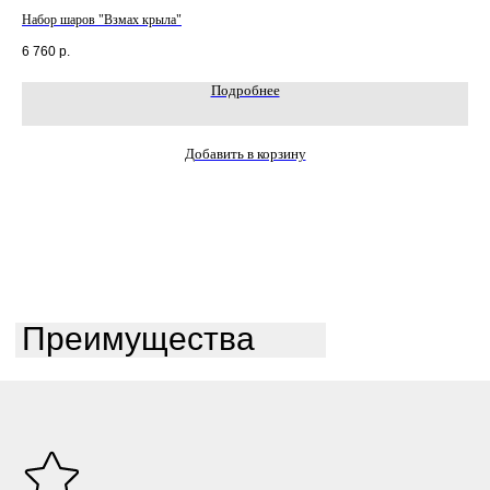
Набор шаров "Взмах крыла"
Наб
6 760
р.
3 0
Подробнее
Добавить в корзину
Преимущества