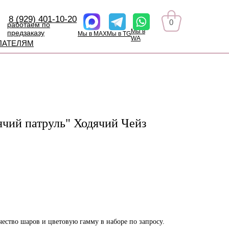
8 (929) 401-10-20
0
работаем по
Мы в
предзаказу
Мы в MAX
Мы в TG
WA
ПАТЕЛЯМ
чий патруль" Ходячий Чейз
ество шаров и цветовую гамму в наборе по запросу.