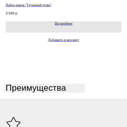
Набор шаров "Грушевый пунш"
Наб
3 540
р.
3 7
Подробнее
Добавить в корзину
Преимущества