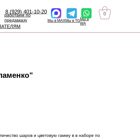
8 (929) 401-10-20
0
работаем по
Мы в
предзаказу
Мы в MAX
Мы в TG
WA
ПАТЕЛЯМ
ламенко"
личество шаров и цветовую гамму в в наборе по