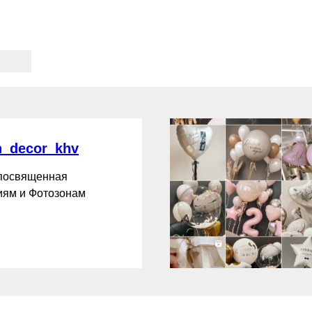
_decor_khv
 посвященная
ям и Фотозонам