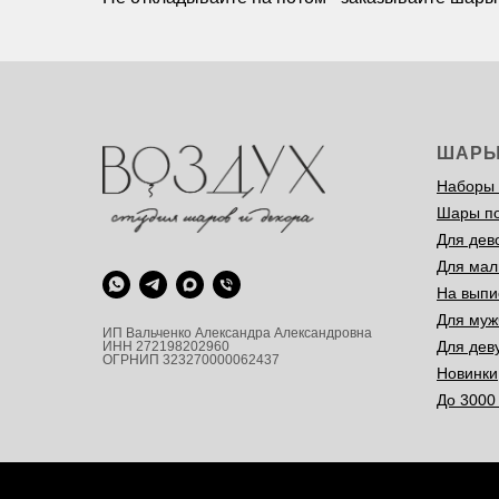
ШАР
Наборы
Шары п
Для дев
Для мал
На выпи
Для муж
ИП Вальченко Александра Александровна
Для дев
ИНН 272198202960
ОГРНИП 323270000062437
Новинки
До 3000