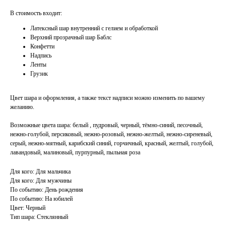
В стоимость входит:
Латексный шар внутренний с гелием и обработкой
Верхний прозрачный шар Баблс
Конфетти
Надпись
Ленты
Грузик
Цвет шара и оформления, а также текст надписи можно изменить по вашему
желанию.
Возможные цвета шара:
белый ,
пудровый, черный, тёмно-синий, песочный,
нежно-голубой, персиковый, нежно-розовый, нежно-желтый, нежно-сиреневый,
серый, нежно-мятный, карибский синий, горчичный, красный, желтый, голубой,
лавандовый, малиновый, пурпурный, пыльная роза
Для кого: Для мальчика
Для кого: Для мужчины
По событию: День рождения
По событию: На юбилей
Цвет: Черный
Тип шара: Стеклянный