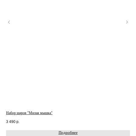
Набор шаров "Милая мышка"
Наб
3 490
р.
6 5
Подробнее