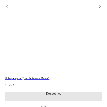
Набор шаров "Для Любимой Мамы"
Наб
5 120
р.
2 7
Подробнее