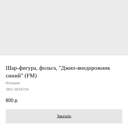
Шар-фигура, фольга, "Джип-внедорожник
синий" (FM)
Испания
SKU:
901675A
800
р.
Заказать