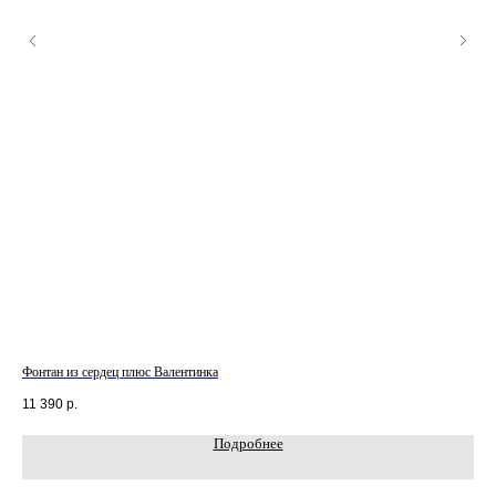
Фонтан из сердец плюс Валентинка
Наб
11 390
р.
3 3
Подробнее