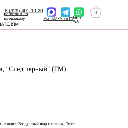
8 (929) 401-10-20
0
работаем по
Мы в
предзаказу
Мы в MAX
Мы в TG
WA
ПАТЕЛЯМ
а, "След черный" (FМ)
ть входит: Воздушный шар с гелием, Лента.