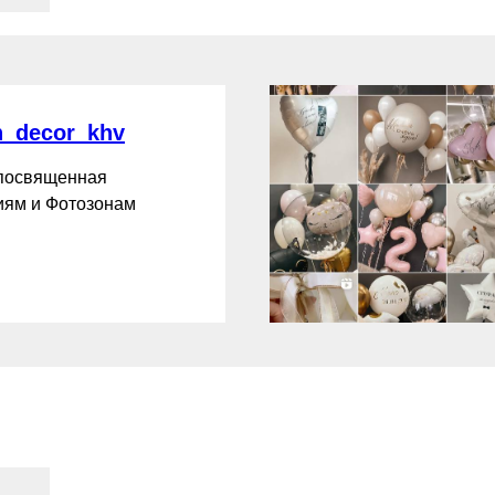
_decor_khv
 посвященная
ям и Фотозонам