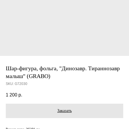
Шар-фигура, фольга, "Динозавр. Тираннозавр
малыш" (GRABO)
SKU:
G72030
1 200
р.
Заказать