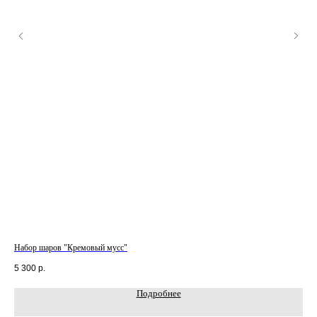
Набор шаров "Кремовый мусс"
Раз
5 300
р.
8 0
Подробнее