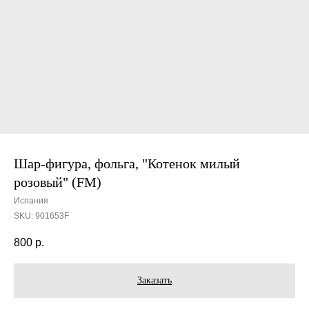
Шар-фигура, фольга, "Котенок милый
розовый" (FM)
Испания
SKU:
901653F
800
р.
Заказать