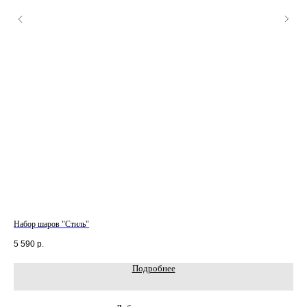
Набор шаров "Стиль"
Наб
5 590
р.
3 2
Подробнее