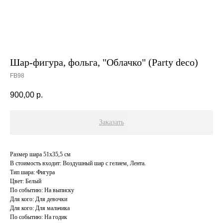
Шар-фигура, фольга, "Облачко" (Party deco)
FB98
900,00
р.
Заказать
Размер шара 51х35,5 см
В стоимость входит: Воздушный шар с гелием, Лента.
Тип шара: Фигура
Цвет: Белый
По событию: На выписку
Для кого: Для девочки
Для кого: Для мальчика
По событию: На годик