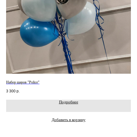
Набор шаров "Police"
Наб
3 300
р.
7 6
Подробнее
Добавить в корзину