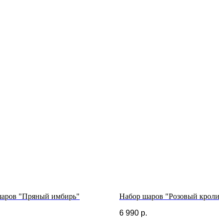
шаров "Пряный имбирь"
Набор шаров "Розовый крол
.
6 990
р.