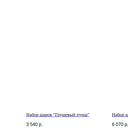
Набор шаров "Грушевый пунш"
Набор 
3 540
р.
6 070
р