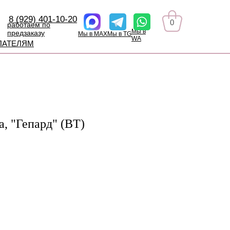
8 (929) 401-10-20
0
работаем по
Мы в
предзаказу
Мы в MAX
Мы в TG
WA
ПАТЕЛЯМ
, "Гепард" (BТ)