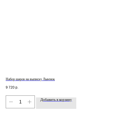
Набор шаров на выписку Львенок
Наб
9 720
р.
3 5
Добавить в корзину