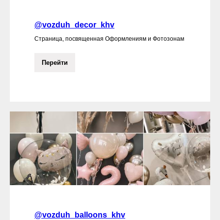
@vozduh_decor_khv
Страница, посвященная Оформлениям и Фотозонам
Перейти
@vozduh_balloons_khv