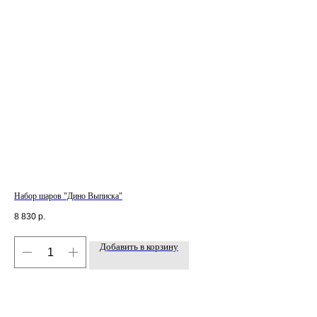
Набор шаров "Дино Выписка"
Наб
8 830
р.
8 3
Добавить в корзину