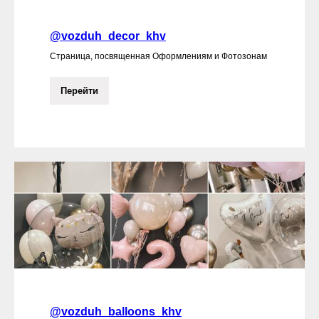
@vozduh_decor_khv
Страница, посвященная Оформлениям и Фотозонам
Перейти
@vozduh_balloons_khv