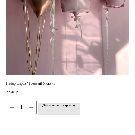
Набор шаров "Розовый бисквит"
Наб
7 540
р.
3 8
Добавить в корзину