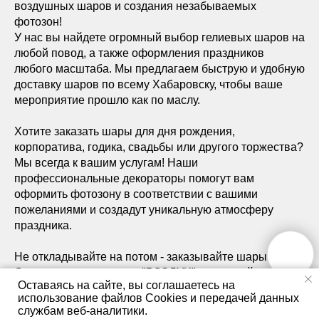
воздушных шаров и создания незабываемых
фотозон!
У нас вы найдете огромный выбор гелиевых шаров на
любой повод, а также оформления праздников
любого масштаба. Мы предлагаем быструю и удобную
доставку шаров по всему Хабаровску, чтобы ваше
мероприятие прошло как по маслу.
Хотите заказать шары для дня рождения,
корпоратива, годика, свадьбы или другого торжества?
Мы всегда к вашим услугам! Наши
профессиональные декораторы помогут вам
оформить фотозону в соответствии с вашими
пожеланиями и создадут уникальную атмосферу
праздника.
Не откладывайте на потом - заказывайте шары в
Студии шаров и декора "ВОЗДУХ" прямо сейчас и
Оставаясь на сайте, вы соглашаетесь на
удивите всех гостей своего мероприятия!
использование файлов Cookies и передачей данных
службам веб-аналитики.