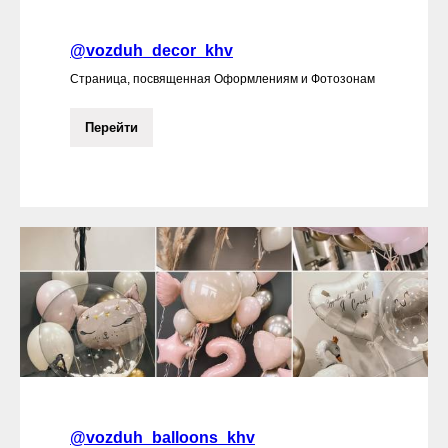
@vozduh_decor_khv
Страница, посвященная Оформлениям и Фотозонам
Перейти
@vozduh_balloons_khv