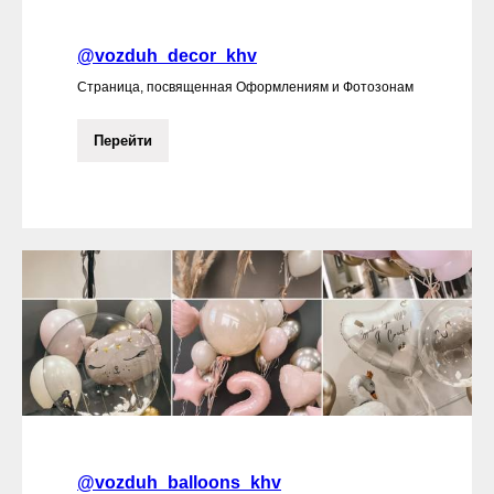
@vozduh_decor_khv
Страница, посвященная Оформлениям и Фотозонам
Перейти
@vozduh_balloons_khv