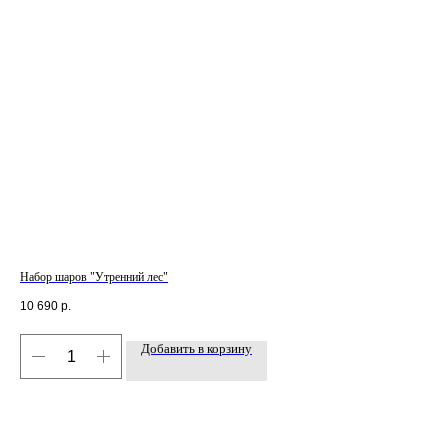
Набор шаров "Утренний лес"
Наб
10 690
р.
5 5
Добавить в корзину