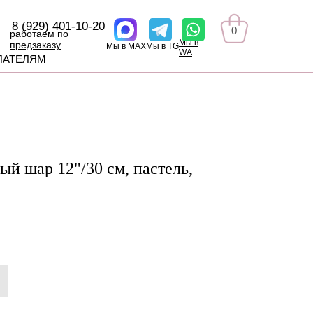
8 (929) 401-10-20
0
работаем по
Мы в
предзаказу
Мы в MAX
Мы в TG
WA
ПАТЕЛЯМ
й шар 12"/30 см, пастель,