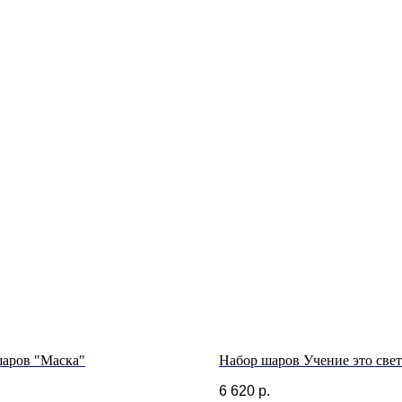
аров "Маска"
Набор шаров Учение это свет
.
6 620
р.