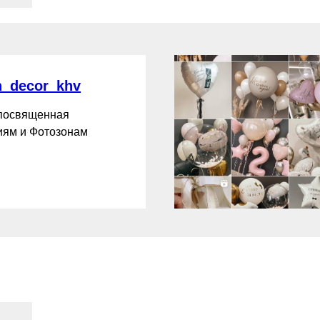
_decor_khv
 посвященная
ям и Фотозонам