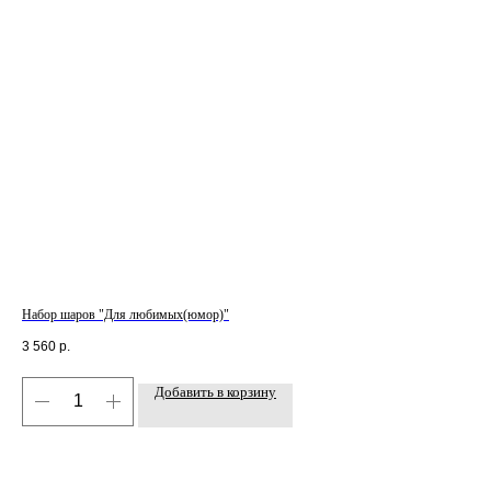
Набор шаров "Для любимых(юмор)"
Сет
3 560
р.
7 1
Добавить в корзину