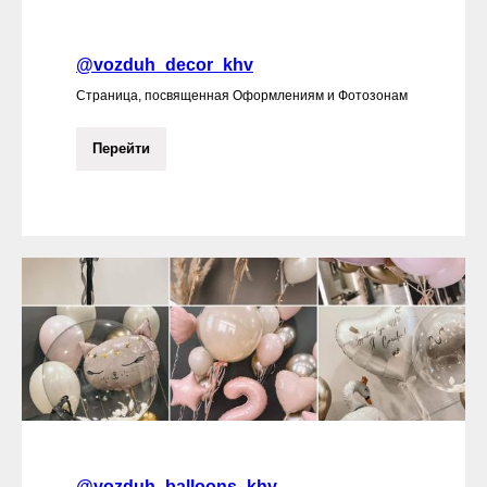
@vozduh_decor_khv
Страница, посвященная Оформлениям и Фотозонам
Перейти
@vozduh_balloons_khv