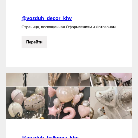
@vozduh_decor_khv
Страница, посвященная Оформлениям и Фотозонам
Перейти
@vozduh_balloons_khv