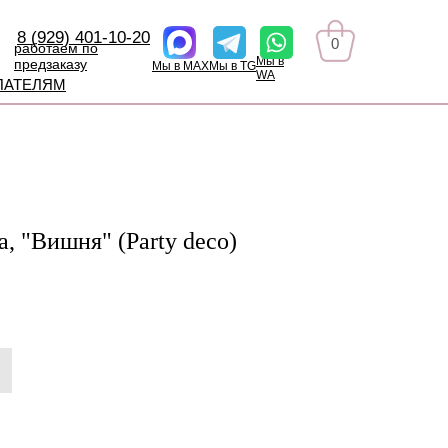
8 (929) 401-10-20
0
работаем по
Мы в
предзаказу
Мы в MAX
Мы в TG
WA
ПАТЕЛЯМ
, "Вишня" (Party deco)