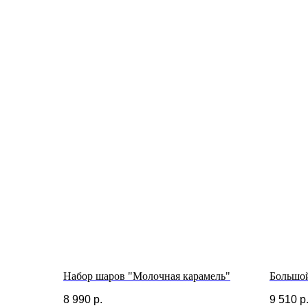
Набор шаров "Молочная карамель"
Большо
8 990
р.
9 510
р