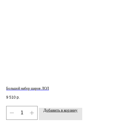
Большой набор шаров ЛОЛ
Наб
9 510
р.
4 0
Добавить в корзину