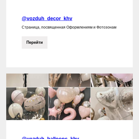
@vozduh_decor_khv
Страница, посвященная Оформлениям и Фотозонам
Перейти
@vozduh_balloons_khv