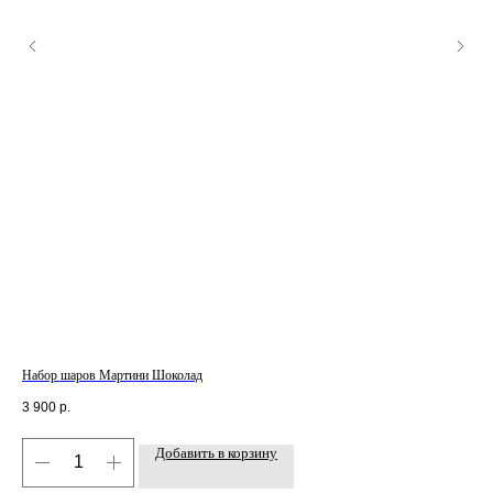
Набор шаров Мартини Шоколад
Наб
3 900
р.
8 6
Добавить в корзину