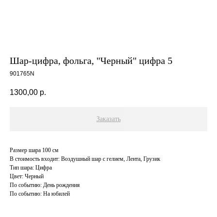
Шар-цифра, фольга, "Черный" цифра 5
901765N
1300,00
р.
Заказать
Размер шара 100 см
В стоимость входит: Воздушный шар с гелием, Лента, Грузик
Тип шара: Цифра
Цвет: Черный
По событию: День рождения
По событию: На юбилей