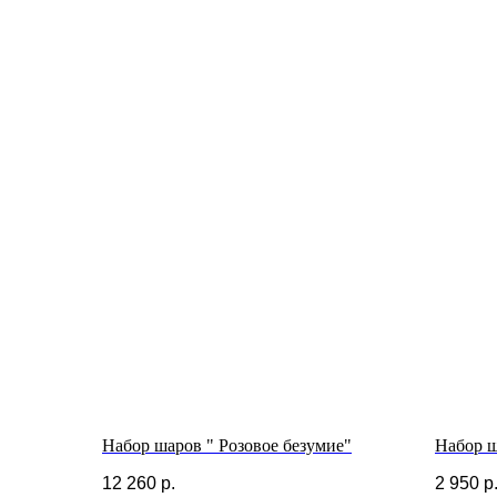
Набор шаров " Розовое безумие"
Набор 
12 260
р.
2 950
р