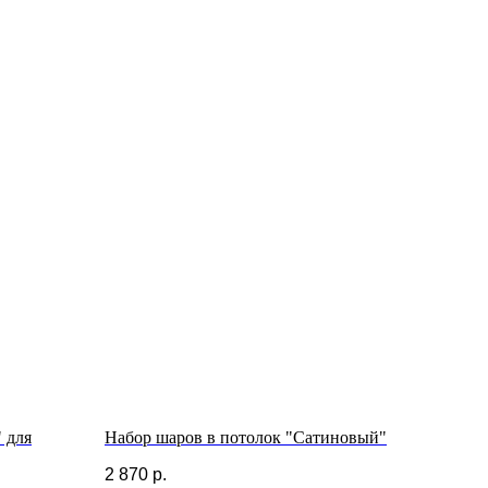
 для
Набор шаров в потолок "Сатиновый"
2 870
р.