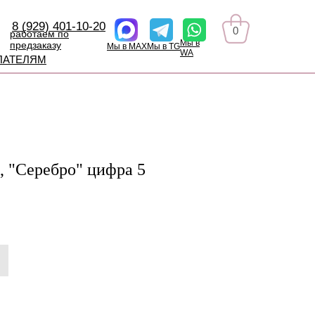
8 (929) 401-10-20
0
работаем по
Мы в
предзаказу
Мы в MAX
Мы в TG
WA
ПАТЕЛЯМ
, "Серебро" цифра 5