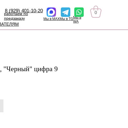
8 (929) 401-10-20
0
работаем по
Мы в
предзаказу
Мы в MAX
Мы в TG
WA
ПАТЕЛЯМ
, "Черный" цифра 9