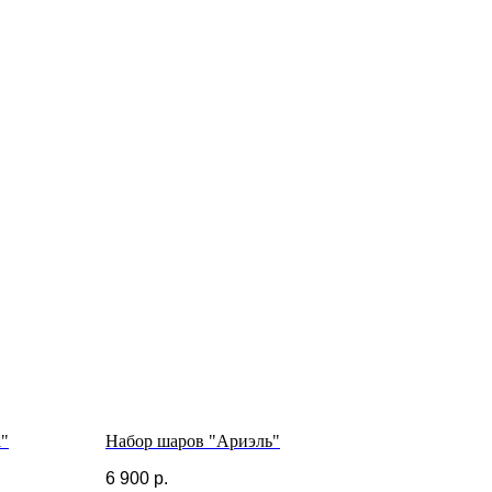
а"
Набор шаров "Ариэль"
6 900
р.