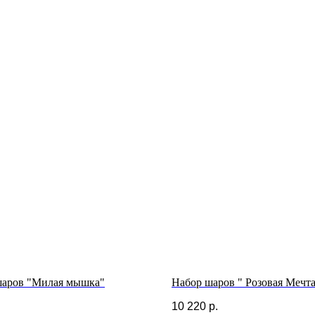
шаров "Милая мышка"
Набор шаров " Розовая Мечт
.
10 220
р.