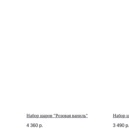
Набор шаров "Розовая ваниль"
Набор 
4 360
р.
3 490
р