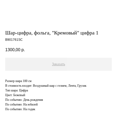
Шар-цифра, фольга, "Кремовый" цифра 1
B901761SC
1300,00
р.
Заказать
Размер шара 100 см
В стоимость входит: Воздушный шар с гелием, Лента, Грузик
Тип шара: Цифра
Цвет: Бежевый
По событию: День рождения
По событию: На юбилей
По событию: На годик