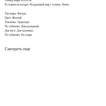
Размер шара 91х39 см
В стоимость входит: Воздушный шар с гелием, Лента.
Тип шара: Фигура
Цвет: Желтый
Тематика: Транспорт
По событию: День рождения
Для кого: Для мальчика
По событию: На годик
Смотреть еще