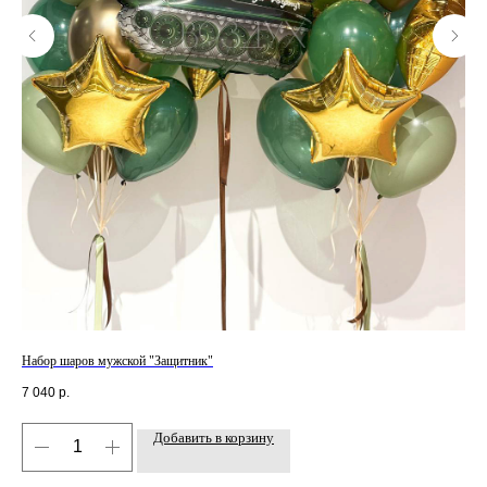
Набор шаров мужской "Защитник"
Свя
7 040
р.
3 3
Добавить в корзину