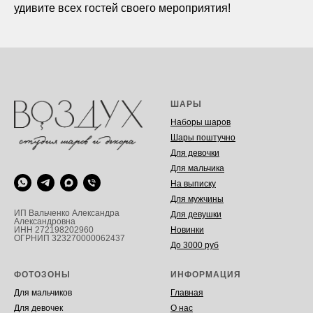
удивите всех гостей своего мероприятия!
ШАРЫ
Наборы шаров
Шары поштучно
Для девочки
Для мальчика
На выписку
Для мужчины
ИП Вальченко Александра
Для девушки
Александровна
Новинки
ИНН 272198202960
ОГРНИП 323270000062437
До 3000 руб
ФОТОЗОНЫ
ИНФОРМАЦИЯ
Для мальчиков
Главная
Для девочек
О нас