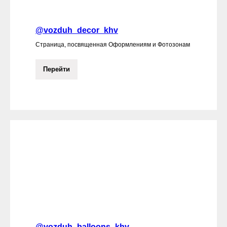
@vozduh_decor_khv
Страница, посвященная Оформлениям и Фотозонам
Перейти
@vozduh_balloons_khv