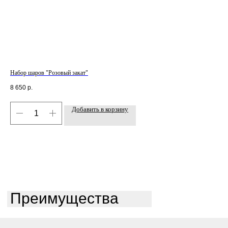
Набор шаров "Розовый закат"
Наб
8 650
р.
6 5
Добавить в корзину
Преимущества