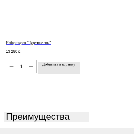
Набор шаров "Чудесные сны"
Наб
13 280
р.
8 2
Добавить в корзину
Преимущества