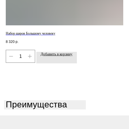
Набор шаров Большому человеку
Наб
8 320
р.
5 9
Добавить в корзину
Преимущества