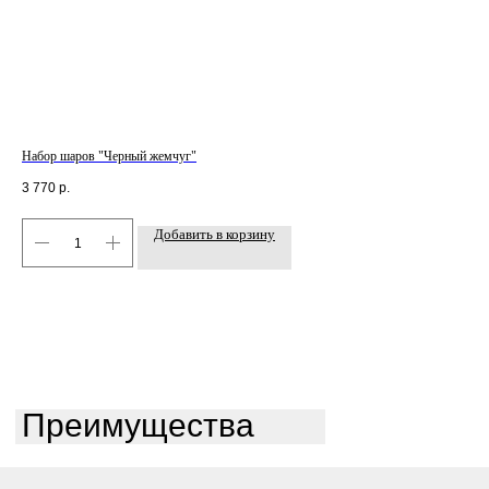
Набор шаров "Черный жемчуг"
Ком
3 770
р.
9 6
Добавить в корзину
Преимущества