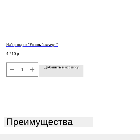
Набор шаров "Розовый жемчуг"
Наб
4 210
р.
3 8
Добавить в корзину
Преимущества